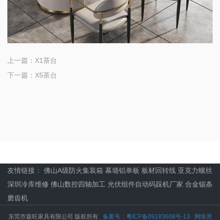
上一篇：
X1茶台
下一篇：
X5茶台
友情链接：
佛山A级防火集装箱
幕墙铝单板
板材回转线
亚克力螺丝
深圳冷库维修
佛山数控四轴加工
光伏组件自动码跺机厂家
合金锯条
磨齿机
东莞市森旺家具有限公司 版权所有
备案号：粤ICP备09183608号-13
网络营