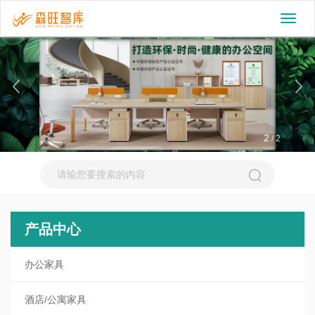
切
换
导
航
2
/
2
产品中心
办公家具
酒店/公寓家具