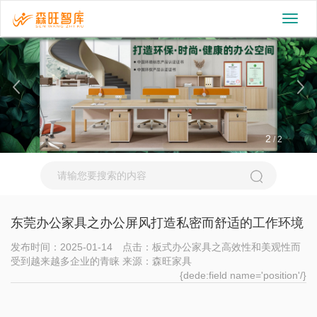
切
换
导
航
2
/
2
东莞办公家具之办公屏风打造私密而舒适的工作环境
发布时间：2025-01-14 点击：板式办公家具之高效性和美观性而
受到越来越多企业的青睐 来源：森旺家具
{dede:field name='position'/}