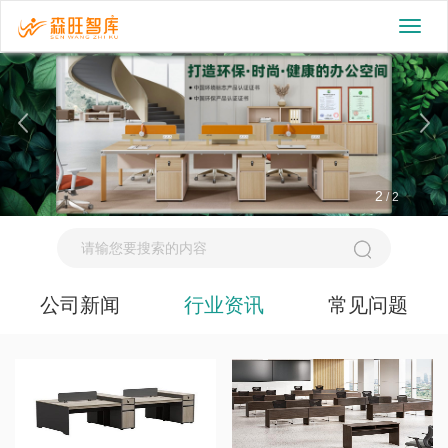
切
换
导
航
2
/
2
公司新闻
行业资讯
常见问题