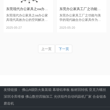
东莞现代办公家具之oa办公家具现代高效办公的空间解决方案
东莞办公家具工厂之功能与美学的现代融合
东莞现代办公家具之oa办公家
东莞办公家具工厂之功能与美
具现代高效办公的空间解决方
学的现代融合办公家具作为职
案OA办公家具是专为现代办公
场环境的核心元素，已从传统
2025-05-27
2025-05-20
环境设计的智能化、模块化家
的实用工具演变为兼具功能性
具，旨在提升工作效率、优化
与设计美学的综合产品。随着
空间利用并适应多样化办公
办公方式的变革，现代办公家
需...
具不...
上一页
下一页
友情链接：
佛山A级防火集装箱
幕墙铝单板
板材回转线
亚克力螺丝
深圳冷库维修
佛山数控四轴加工
光伏组件自动码跺机厂家
合金锯条
磨齿机