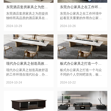
东莞酒店套房家具之为您提供独特而高品质的酒店家具
东莞办公家具之在工作环境中起着至关重要的作用
东莞酒店套房家具之为您提供
东莞办公家具之在工作环境中
独特而高品质的酒店家具在现
起着至关重要的作用办公家具
代酒店业中，酒店家具已经不
是办公环境中必不可少的一部
2024-10-29
2024-10-26
仅仅是一个功能性的需求，它
分。它不仅为员工提供了舒适
也成为了一个艺术品和设计元
的工作空间，还能提高工作效
素。一流的酒店家具不仅可以
率。在选择办公家具时，有几
提高...
个关...
现代办公家具之创造高效舒适的工作环境
板式办公家具之打造一个与众不同的个人空间吧
现代办公家具之创造高效舒适
板式办公家具之打造一个与众
的工作环境在现代社会，办公
不同的个人空间吧首先，板式
环境的舒适度和工作效率直接
家具的独特之处在于其多样的
2024-10-24
2024-10-22
相关。越来越多的公司意识到
设计和定制选择。无论您的需
这一点，开始注重选择适合的
求是什么，从简约现代到经典
现代办公家具来改善员工的工
传统，从个性化定制到标准配
作体...
置，...