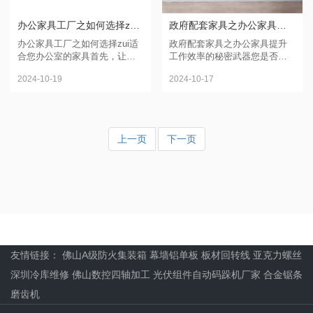
办公家具工厂之如何选择zui适合您办公室的家具
政府配套家具之办公家具提升工作效率的秘密武器
办公家具工厂之如何选择zui适
政府配套家具之办公家具提升
合您办公室的家具首先，让我
工作效率的秘密武器您是否曾
们来看一些热门的办公家具类
经想过，办公室的环境对我们
2024-10-19
2024-10-17
型。现代办公室常见的家具包
的工作效率有着巨大的影响？
括办公桌、办公椅、文件柜、
是的，一个舒适、功能齐全的
会议桌和接待台等。这些家
办公家具设置不仅能提高员工
具...
的工...
上一页
下一页
友情链接：
佛山A级防火集装箱
幕墙铝单板
板材回转线
亚克力螺丝
深圳冷库维修
佛山数控四轴加工
光伏组件自动码跺机厂家
合金锯条
磨齿机