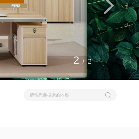
2
/
2